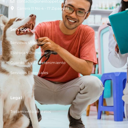
contacto@onestoppet.com
Carrera 11 No 4 - 17 Zipaquirá
Servicios
Servicios Veterinarios
Estética y Bienestar
Guardería y Entretenimiento
Servicios Especiales
Legal
Tratamiento de datos