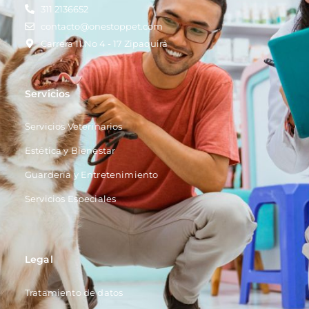
311 2136652
contacto@onestoppet.com
Carrera 11 No 4 - 17 Zipaquirá
Servicios
Servicios Veterinarios
Estética y Bienestar
Guardería y Entretenimiento
Servicios Especiales
Legal
Tratamiento de datos