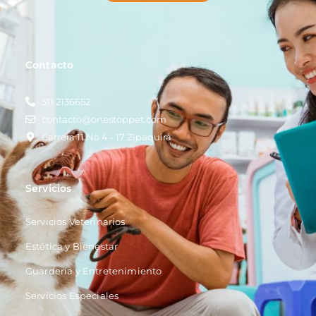
Contacto
311 2136652
contacto@onestoppet.com
Carrera 11 No 4 - 17 Zipaquirá
Servicios
Servicios Veterinarios
Estética y Bienestar
Guardería y Entretenimiento
Servicios Especiales