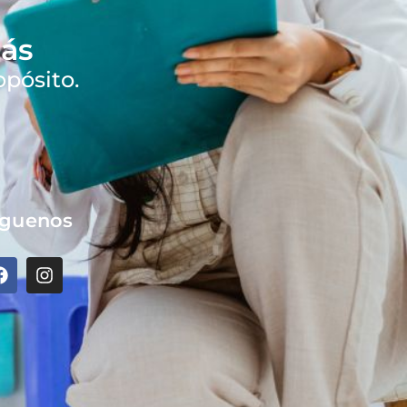
ás
opósito.
íguenos