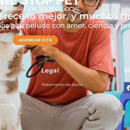
rece lo mejor, y muchos m
s a tu peludo con amor, ciencia y pr
AGENDAR CITA
Legal
S
Tratamiento de datos
nimiento