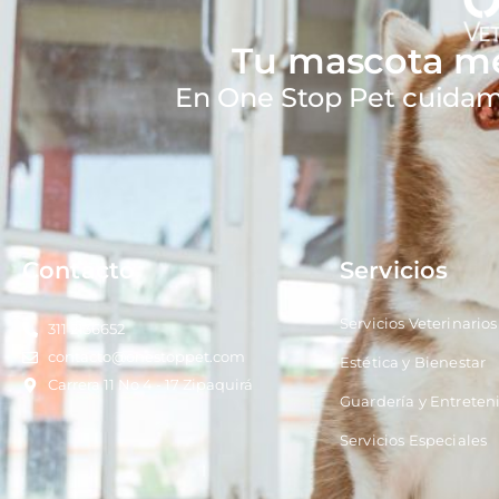
Tu mascota me
En One Stop Pet cuidamo
Contacto
Servicios
Servicios Veterinarios
311 2136652
contacto@onestoppet.com
Estética y Bienestar
Carrera 11 No 4 - 17 Zipaquirá
Guardería y Entrete
Servicios Especiales