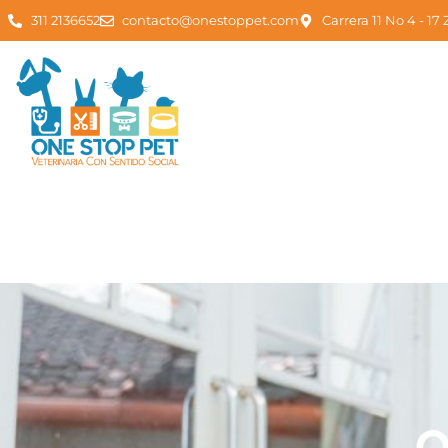
311 2136652
contacto@onestoppet.com
Carrera 11 No 4 - 17